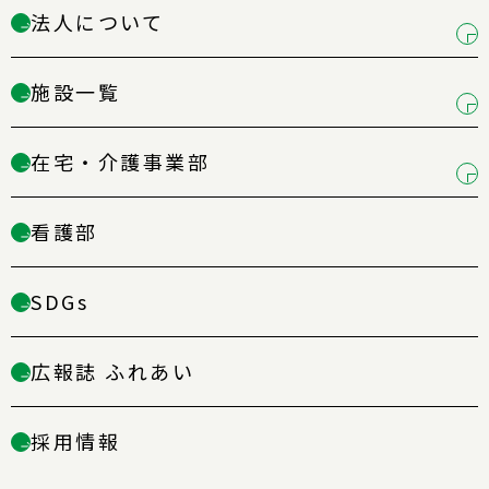
法人について
→
施設一覧
→
在宅・介護事業部
→
看護部
→
SDGs
→
広報誌 ふれあい
→
採用情報
→