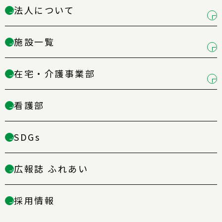
法人について
→
施設一覧
→
在宅・介護事業部
→
看護部
→
SDGs
→
広報誌 ふれあい
→
採用情報
→