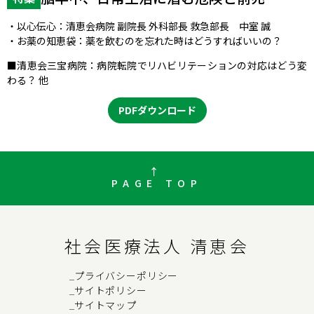
・以心伝心：清恵会病院 副院長 外科部長 救急部長 中室 誠
・お薬の知恵袋：薬を飲むのを忘れた時はどうすればいいの？
■清恵会三宝病院：病院転院でリハビリテーションの対応はどう変
わる？ 他
PDFダウンロード
PAGE TOP
社会医療法人 清恵会
プライバシーポリシー
→
サイトポリシー
→
サイトマップ
→