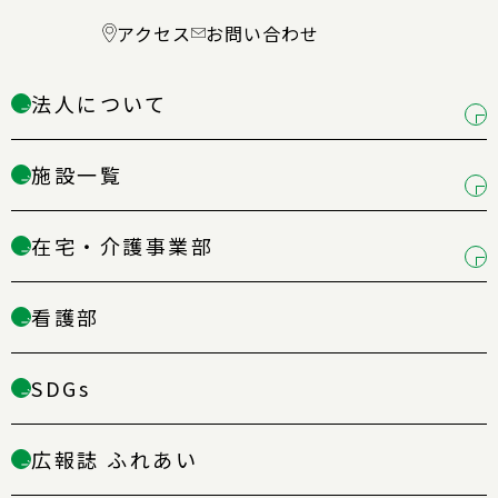
アクセス
お問い合わせ
法人について
→
施設一覧
→
在宅・介護事業部
→
看護部
→
SDGs
→
広報誌 ふれあい
→