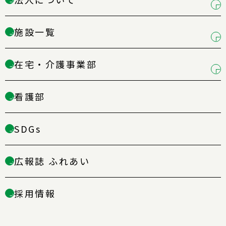
→
施設一覧
→
在宅・介護事業部
→
看護部
→
SDGs
→
広報誌 ふれあい
→
採用情報
→