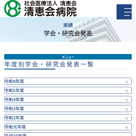
当院について
実績
学会・研究会発表
受診のご案内
入院のご案内
診療科・センター・部門紹介
メニュー
年度別学会・研究会発表一覧
医療関係の方へ
健康診断
令和6年度
採用情報
令和5年度
令和4年度
令和3年度
アクセス
検索
072-223-8199
令和2年度
（代表）
令和元年度
平成30年度